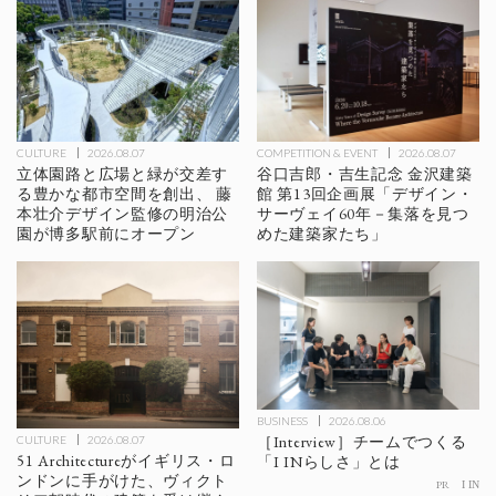
CULTURE
2026.08.07
COMPETITION & EVENT
2026.08.07
立体園路と広場と緑が交差す
谷口吉郎・吉生記念 金沢建築
る豊かな都市空間を創出、 藤
館 第13回企画展「デザイン・
本壮介デザイン監修の明治公
サーヴェイ60年－集落を見つ
園が博多駅前にオープン
めた建築家たち」
BUSINESS
2026.08.06
［Interview］チームでつくる
CULTURE
2026.08.07
51 Architectureがイギリス・ロ
「I INらしさ」とは
ンドンに手がけた、ヴィクト
PR
I IN