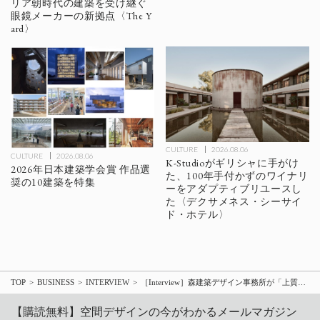
リア朝時代の建築を受け継ぐ
眼鏡メーカーの新拠点〈The Y
ard〉
CULTURE
2026.08.06
CULTURE
2026.08.06
K-Studioがギリシャに手がけ
2026年日本建築学会賞 作品選
た、100年手付かずのワイナリ
奨の10建築を特集
ーをアダプティブリユースし
た〈デクサメネス・シーサイ
ド・ホテル〉
TOP
BUSINESS
INTERVIEW
［Interview］森建築デザイン事務所が「上質で心地よい空間」を一緒に追求する設計スタッフを募集
【購読無料】空間デザインの今がわかるメールマガジン