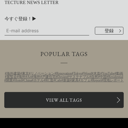
TECTURE NEWS LETTER
今すぐ登録！▶
POPULAR TAGS
海外建築
東京
リノベーション
Renovation
Tokyo
Wood
木造
YouTube
動画
展覧会
海外
Art
海外
戸建住宅
Design
サステナブル
自然
中国
Residential
開業
Hotel
China
ホテル
RC造
Cafe
新築
家具
カフェ
Report
現地レポート
VIEW ALL TAGS