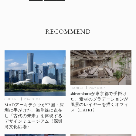
RECOMMEND
PROJECT
2026.08.07
shirotokuroが東京都で手掛け
た、素材のグラデーションが
CULTURE
2026.08.08
風景のレイヤーを描くオフィ
MADアーキテクツが中国・深
ス〈DAIKI〉
圳に手がけた、海岸線に点在
し「古代の未来」を体現する
デザインミュージアム〈深圳
湾文化広場〉