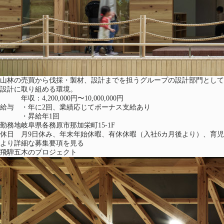
山林の売買から伐採・製材、設計までを担うグループの設計部門として
設計に取り組める環境。
年収：4,200,000円〜10,000,000円
給与
・年に2回、業績応じてボーナス支給あり
・昇給年1回
勤務地
岐阜県各務原市那加栄町15-1F
休日
月9日休み、年末年始休暇、有休休暇（入社6カ月後より）、育
より詳細な募集要項を見る
飛騨五木のプロジェクト