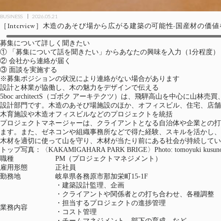
BUSINESS
2026.05.21
［Interview］木造のあそび場から広がる建築の可能性-国産材の価値を引き
（新しいタブで開く）
募集について詳しく聞きたい
①
「募集について話を聞きたい」からあなたの興味を入力（1分程度）
②
会社から連絡が届く
③
面談を実施する
※募集ポジションの状況により連絡がない場合があります
設計と林業が協働し、木の魅力をデザインで伝える
5boc architectS（ゴボク アーキテクツ）は、飛騨高山を中
設計部門です。木造のあそび場施設のほか、オフィスビル、住宅、店舗
木育施設や木造オフィスビルなどのプロジェクトを統括
プロジェクトマネージャーは、クライアントとなる自治体や企業との打
ます。また、ゼネコンや組織事務所などで得た経験、スキルを活かし、
木材を適切に使って山を守り、木材が当たり前にある社会が持続してい
トップ写真：〈KAKAMIGAHARA PARK BRIGE〉Photo: tomoyuki kusuno
職種
PM（プロジェクトマネジメント）
雇用形態
正社員
勤務地
岐阜県各務原市那加栄町15-1F
・建築設計監理、企画
・クライアントや関係者との打ち合わせ、各種調整
・担当するプロジェクトの進捗管理
業務内容
・コスト管理
・チームマネジメント、部下の育成 など