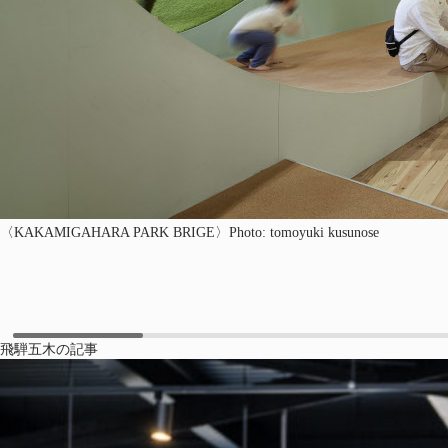
〈KAKAMIGAHARA PARK BRIGE〉Photo: tomoyuki kusunose
飛騨五木の記事