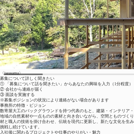
〈iseasama〉
（新しいタブで開く）
募集について詳しく聞きたい
①
「募集について話を聞きたい」からあなたの興味を入力（1分程度）
②
会社から連絡が届く
③
面談を実施する
※募集ポジションの状況により連絡がない場合があります
事務所の特徴・ビジョン
数寄屋大工のバックグラウンドを持つ代表のもと、建築・インテリア・
地域の自然素材や一点ものの素材と向き合いながら、空間とものづくり
材と職人の技術を掛け合わせ、伝統を現代に更新し、新たな文化を生み
挑戦し続けています。
入社後に関わるプロジェクトや仕事のやりがい・魅力