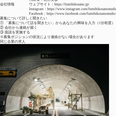
会社情報
ウェブサイト：
https://fumihikosano.jp/
Instagram：
https://www.instagram.com/fumihikosanostudi
Facebook：
https://www.facebook.com/fumihikosanostudio
（新しいタブで開く）
募集について詳しく聞きたい
①
「募集について話を聞きたい」からあなたの興味を入力（1分程度）
②
会社から連絡が届く
③
面談を実施する
※募集ポジションの状況により連絡がない場合があります
同じ企業の求人