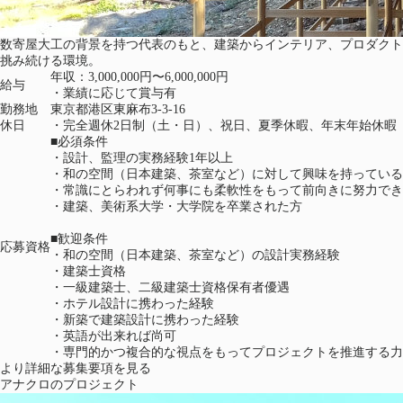
数寄屋大工の背景を持つ代表のもと、建築からインテリア、プロダクト
挑み続ける環境。
年収：3,000,000円〜6,000,000円
給与
・業績に応じて賞与有
勤務地
東京都港区東麻布3-3-16
休日
・完全週休2日制（土・日）、祝日、夏季休暇、年末年始休暇
■必須条件
・設計、監理の実務経験1年以上
・和の空間（日本建築、茶室など）に対して興味を持っている
・常識にとらわれず何事にも柔軟性をもって前向きに努力でき
・建築、美術系大学・大学院を卒業された方
■歓迎条件
応募資格
・和の空間（日本建築、茶室など）の設計実務経験
・建築士資格
・一級建築士、二級建築士資格保有者優遇
・ホテル設計に携わった経験
・新築で建築設計に携わった経験
・英語が出来れば尚可
・専門的かつ複合的な視点をもってプロジェクトを推進する力
より詳細な募集要項を見る
アナクロのプロジェクト