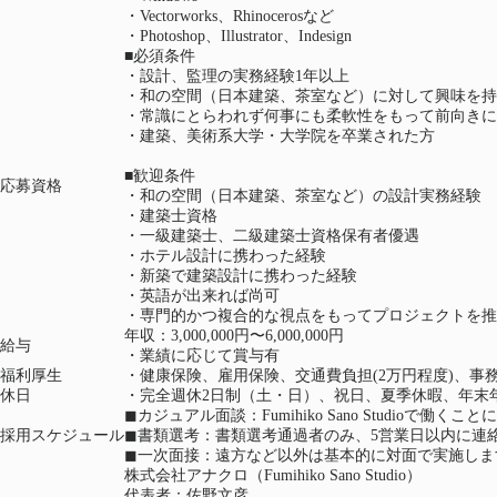
・Vectorworks、Rhinocerosなど
・Photoshop、Illustrator、Indesign
■必須条件
・設計、監理の実務経験1年以上
・和の空間（日本建築、茶室など）に対して興味を持
・常識にとらわれず何事にも柔軟性をもって前向きに
・建築、美術系大学・大学院を卒業された方
■歓迎条件
応募資格
・和の空間（日本建築、茶室など）の設計実務経験
・建築士資格
・一級建築士、二級建築士資格保有者優遇
・ホテル設計に携わった経験
・新築で建築設計に携わった経験
・英語が出来れば尚可
・専門的かつ複合的な視点をもってプロジェクトを推
年収：3,000,000円〜6,000,000円
給与
・業績に応じて賞与有
福利厚生
・健康保険、雇用保険、交通費負担(2万円程度)、
休日
・完全週休2日制（土・日）、祝日、夏季休暇、年末
◼︎カジュアル面談：Fumihiko Sano Studio
採用スケジュール
◼︎書類選考：書類選考通過者のみ、5営業日以内に連
◼︎一次面接：遠方など以外は基本的に対面で実施しま
株式会社アナクロ（Fumihiko Sano Studio）
代表者：佐野文彦