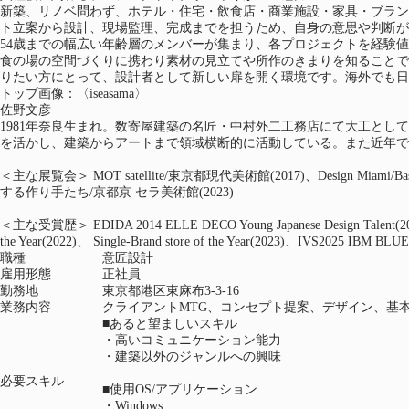
新築、リノベ問わず、ホテル・住宅・飲食店・商業施設・家具・ブラン
ト立案から設計、現場監理、完成までを担うため、自身の意思や判断が
54歳までの幅広い年齢層のメンバーが集まり、各プロジェクトを経験
食の場の空間づくりに携わり素材の見立てや所作のきまりを知ることで、
りたい方にとって、設計者として新しい扉を開く環境です。海外でも日
トップ画像：〈iseasama〉
佐野文彦
1981年奈良生まれ。数寄屋建築の名匠・中村外二工務店にて大工として
を活かし、建築からアートまで領域横断的に活動している。また近年で
＜主な展覧会＞ MOT satellite/東京都現代美術館(2017)、Design Miami/Basel(20
する作り手たち/京都京 セラ美術館(2023)
＜主な受賞歴＞ EDIDA 2014 ELLE DECO Young Japanese Design Talen
the Year(2022)、 Single-Brand store of the Year(2023)、IVS2025 I
職種
意匠設計
雇用形態
正社員
勤務地
東京都港区東麻布3-3-16
業務内容
クライアントMTG、コンセプト提案、デザイン、基
■あると望ましいスキル
・高いコミュニケーション能力
・建築以外のジャンルへの興味
必要スキル
■使用OS/アプリケーション
・Windows