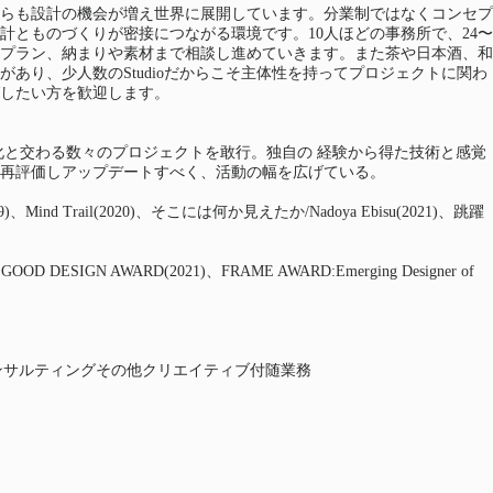
らも設計の機会が増え世界に展開しています。分業制ではなくコンセプ
とものづくりが密接につながる環境です。10人ほどの事務所で、24〜
やプラン、納まりや素材まで相談し進めていきます。また茶や日本酒、和
り、少人数のStudioだからこそ主体性を持ってプロジェクトに関わ
したい方を歓迎します。
の文化と交わる数々のプロジェクトを敢行。独自の 経験から得た技術と感覚
再評価しアップデートすべく、活動の幅を広げている。
nd(2019)、Mind Trail(2020)、そこには何か見えたか/Nadoya Ebisu(2021)、跳躍
OD DESIGN AWARD(2021)、FRAME AWARD:Emerging Designer of
ンサルティングその他クリエイティブ付随業務