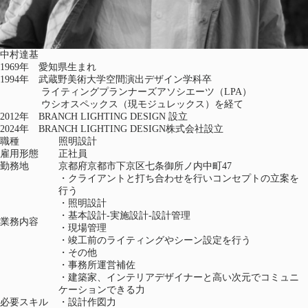
中村達基
1969年 愛知県生まれ
1994年 武蔵野美術大学空間演出デザイン学科卒
ライティングプランナーズアソシエーツ（LPA）
ウシオスペックス（現モジュレックス）を経て
2012年 BRANCH LIGHTING DESIGN 設立
2024年 BRANCH LIGHTING DESIGN株式会社設立
職種
照明設計
雇用形態
正社員
勤務地
京都府京都市下京区七条御所ノ内中町47
・クライアントと打ち合わせを行いコンセプトの立案を
行う
・照明設計
・基本設計-実施設計-設計管理
業務内容
・現場管理
・竣工前のライティングやシーン設定を行う
・その他
・事務所運営補佐
・建築家、インテリアデザイナーと高い次元でコミュニ
ケーションできる力
必要スキル
・設計作図力