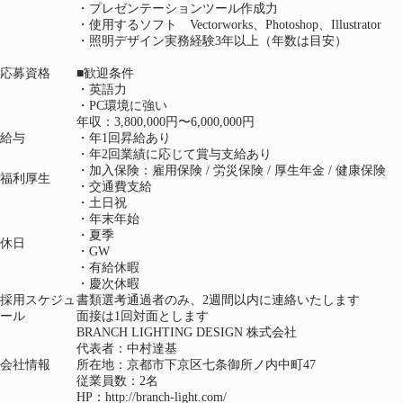
・プレゼンテーションツール作成力
・使用するソフト Vectorworks、Photoshop、Illustrator
・照明デザイン実務経験3年以上（年数は目安）
応募資格
■歓迎条件
・英語力
・PC環境に強い
年収：3,800,000円〜6,000,000円
給与
・年1回昇給あり
・年2回業績に応じて賞与支給あり
・加入保険：雇用保険 / 労災保険 / 厚生年金 / 健康保険
福利厚生
・交通費支給
・土日祝
・年末年始
・夏季
休日
・GW
・有給休暇
・慶次休暇
採用スケジュ
書類選考通過者のみ、2週間以内に連絡いたします
ール
面接は1回対面とします
BRANCH LIGHTING DESIGN 株式会社
代表者：中村達基
会社情報
所在地：京都市下京区七条御所ノ内中町47
従業員数：2名
HP：
http://branch-light.com/