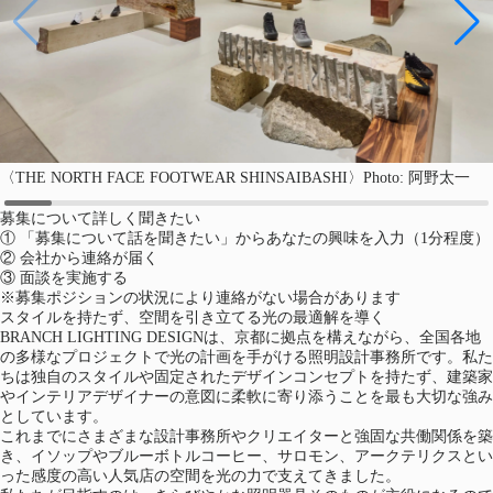
〈THE NORTH FACE FOOTWEAR SHINSAIBASHI〉Photo: 阿野太一
（新しいタブで開く）
募集について詳しく聞きたい
①
「募集について話を聞きたい」からあなたの興味を入力（1分程度）
②
会社から連絡が届く
③
面談を実施する
※募集ポジションの状況により連絡がない場合があります
スタイルを持たず、空間を引き立てる光の最適解を導く
BRANCH LIGHTING DESIGNは、京都に拠点を構えながら、全国各地
の多様なプロジェクトで光の計画を手がける照明設計事務所です。私た
ちは独自のスタイルや固定されたデザインコンセプトを持たず、建築家
やインテリアデザイナーの意図に柔軟に寄り添うことを最も大切な強み
としています。
これまでにさまざまな設計事務所やクリエイターと強固な共働関係を築
き、イソップやブルーボトルコーヒー、サロモン、アークテリクスとい
った感度の高い人気店の空間を光の力で支えてきました。