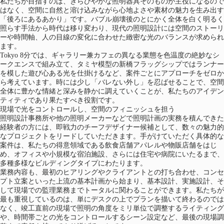
私たちが目指すのは、きらびやかな照明器具そのものが主役になるので
はなく、空間に自然と溶け込みながら心地よさや素材の魅力を生み出す
「後ろにあるあかり」です。バブル崩壊後のとにかく全体を白く明るく
照らす手法から時代は移り変わり、現代の照明設計には空間のストーリ
ーや時間軸、人の目線の変化に合わせた緻密な光のバランスが求められ
ます。
Tokyo 8分では、ギャラリー兼カフェの異なる業態を色温度の絶妙なシ
ークエンスで組み立て、タミヤ模型の新橋フラッグシップではランナー
を模した遊び心ある光を仕掛けるなど、案件ごとにアプローチをゼロか
ら考えています。時には少し「バレない外し」を忍ばせることで、空間
全体に豊かな情緒と深みを静かに調えていくことが、私たちのアイデン
ティティであり果たすべき役割です。
現場で光をコントロールし、空間のフィニッシュを担う
照明設計事務所や他の照明メーカーなどで照明計画の実務を積んできた
経験者の方には、即戦力のチーフデザイナー候補として、数々の魅力的
なプロジェクトをリードしていただきます。手がけていただく具体的な
案件は、私たちの得意領域である飲食店舗アパレルや物販店舗をはじ
め、オフィスや小規模な宿泊施設、さらには住宅や病院にいたるまで、
多種多様なビルディングタイプにわたります。
業務内容も、最初のヒアリングやクライアントとの打ち合わせ、コンセ
プト立案といった上流の基本計画から始まり、基本設計、実施設計、そ
して現場での監理業務までトータルに関わることができます。私たちが
最も重視しているのは、単にデスクの上でプランを描いて終わるのでは
なく、竣工直前の現場で照明の角度をミリ単位で調整するライティング
や、時間帯ごとの光をコントロールするシーン設定など、最後の現場調