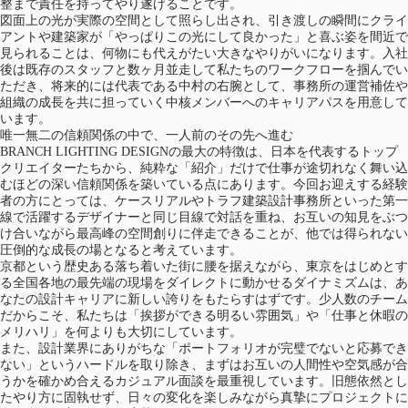
整まで責任を持ってやり遂げることです。
図面上の光が実際の空間として照らし出され、引き渡しの瞬間にクライ
アントや建築家が「やっぱりこの光にして良かった」と喜ぶ姿を間近で
見られることは、何物にも代えがたい大きなやりがいになります。入社
後は既存のスタッフと数ヶ月並走して私たちのワークフローを掴んでい
ただき、将来的には代表である中村の右腕として、事務所の運営補佐や
組織の成長を共に担っていく中核メンバーへのキャリアパスを用意して
います。
唯一無二の信頼関係の中で、一人前のその先へ進む
BRANCH LIGHTING DESIGNの最大の特徴は、日本を代表するトップ
クリエイターたちから、純粋な「紹介」だけで仕事が途切れなく舞い込
むほどの深い信頼関係を築いている点にあります。今回お迎えする経験
者の方にとっては、ケースリアルやトラフ建築設計事務所といった第一
線で活躍するデザイナーと同じ目線で対話を重ね、お互いの知見をぶつ
け合いながら最高峰の空間創りに伴走できることが、他では得られない
圧倒的な成長の場となると考えています。
京都という歴史ある落ち着いた街に腰を据えながら、東京をはじめとす
る全国各地の最先端の現場をダイレクトに動かせるダイナミズムは、あ
なたの設計キャリアに新しい誇りをもたらすはずです。少人数のチーム
だからこそ、私たちは「挨拶ができる明るい雰囲気」や「仕事と休暇の
メリハリ」を何よりも大切にしています。
また、設計業界にありがちな「ポートフォリオが完璧でないと応募でき
ない」というハードルを取り除き、まずはお互いの人間性や空気感が合
うかを確かめ合えるカジュアル面談を最重視しています。旧態依然とし
たやり方に固執せず、日々の変化を楽しみながら真摯にプロジェクトに