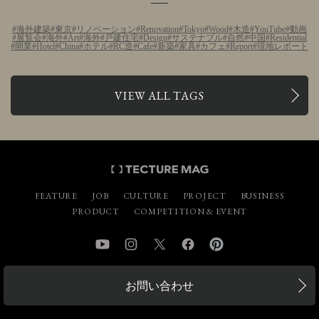
海外建築
東京
リノベーション
Renovation
Tokyo
Wood
木造
YouTube
動画
展覧会
海外
Art
海外
戸建住宅
Design
サステナブル
自然
中国
Residential
開業
Hotel
China
ホテル
RC造
Cafe
新築
家具
カフェ
Report
現地レポート
VIEW ALL TAGS
FEATURE
JOB
CULTURE
PROJECT
BUSINESS
PRODUCT
COMPETITION & EVENT
YouTube
Instagram
Twitter
Facebook
Pinterest
お問い合わせ