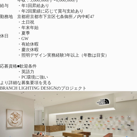
年収：3,800,000円〜6,000,000円
給与
・年1回昇給あり
・年2回業績に応じて賞与支給あり
勤務地
京都府京都市下京区七条御所ノ内中町47
・土日祝
・年末年始
・夏季
休日
・GW
・有給休暇
・慶次休暇
・照明デザイン実務経験3年以上（年数は目安）
応募資格
■歓迎条件
・英語力
・PC環境に強い
より詳細な募集要項を見る
BRANCH LIGHTING DESIGNのプロジェクト