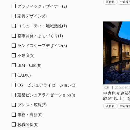
正社員
中途採
グラフィックデザイナー(2)
家具デザイン(8)
コミュニティ・地域活性(1)
都市開発・まちづくり(1)
ランドスケープデザイン(5)
不動産(5)
BIM・CIM(0)
CAD(0)
CG・ビジュアライゼーション(2)
JOB
2026.04.02
中倉康介建築
建築ビジュアライゼーション(0)
験3年以上）
プレス・広報(3)
正社員
中途採
事務・総務(0)
教職関係(0)