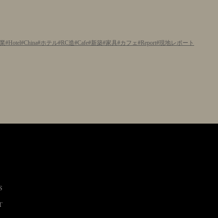
業
Hotel
China
ホテル
RC造
Cafe
新築
家具
カフェ
Report
現地レポート
S
T