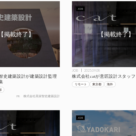
JOB
2025.09.08
智史建築設計が建築設計監理
株式会社catが意匠設計スタッ
集
リモート
東京都
海外
都
PR
株式会社高栄智史建築設計