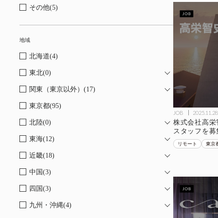
その他(5)
地域
北海道(4)
東北(0)
関東（東京以外）(17)
東京都(95)
JOB
2025.11.28
株式会社高栄
北陸(0)
スタッフを募
東海(12)
リモート
東京
近畿(18)
中国(3)
四国(3)
九州・沖縄(4)