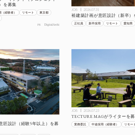
）を募集
JOB
2026.07.31
用（経験者）
リモート
東京都
裕建築計画が意匠設計（新卒）
正社員
新卒採用
リモート
愛知県
PR
DigitalArchi
JOB
2026.07.23
TECTURE MAGがライターを
意匠設計（経験5年以上）を募
業務委託
中途採用（経験者）
リモー