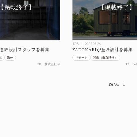
JOB
2025.03.26
tが意匠設計スタッフを募集
YADOKARIが意匠設計を募集
都
海外
リモート
関東（東京以外）
PR
PR
株式会社cat
Y
1