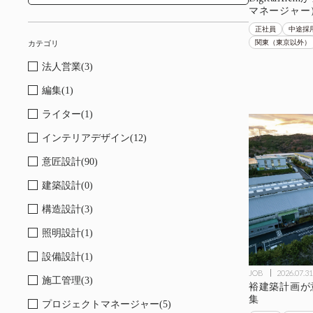
マネージャー
正社員
中途採
関東（東京以外）
カテゴリ
法人営業(3)
編集(1)
ライター(1)
インテリアデザイン(12)
意匠設計(90)
建築設計(0)
構造設計(3)
照明設計(1)
設備設計(1)
JOB
2026.07.31
施工管理(3)
裕建築計画が
集
プロジェクトマネージャー(5)