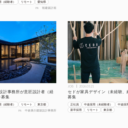
用（経験者）
リモート
愛知県
PR
裕建築計画
JOB
2026.03.21
設計事務所が意匠設計者（経
セドが家具デザイン（未経験、
を募集
募集
用（経験者）
リモート
東京都
正社員
中途採用（未経験者）
中途採
新卒採用
リモート
東京都
PR
中倉康介建築設計事務所