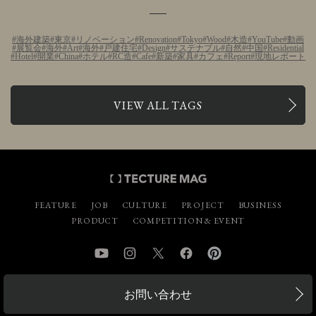
海外建築
東京
リノベーション
Renovation
Tokyo
Wood
木造
YouTube
動画
展覧会
海外
Art
海外
戸建住宅
Design
サステナブル
自然
中国
Residential
Hotel
開業
China
ホテル
RC造
Cafe
新築
家具
カフェ
Report
現地レポート
VIEW ALL TAGS
FEATURE
JOB
CULTURE
PROJECT
BUSINESS
PRODUCT
COMPETITION & EVENT
YouTube
Instagram
Twitter
Facebook
Pinterest
お問い合わせ