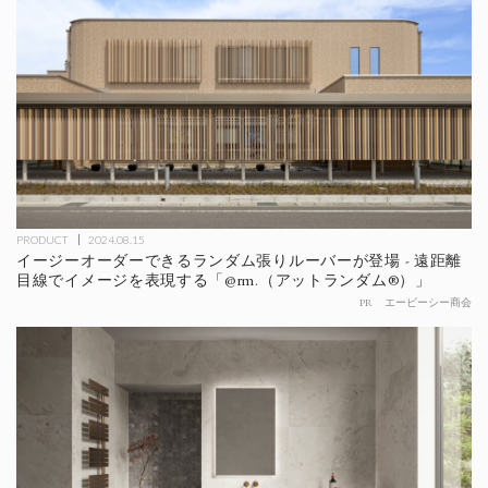
PRODUCT
2024.08.15
イージーオーダーできるランダム張りルーバーが登場 - 遠距離
目線でイメージを表現する「@rm.（アットランダム®）」
PR
エービーシー商会