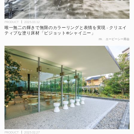
PRODUCT
2025.03.12
唯一無二の輝きで無限のカラーリングと表情を実現 - クリエイ
ティブな塗り床材「ビジョット®シャイニー」
PR
エービーシー商会
PRODUCT
2025.02.27