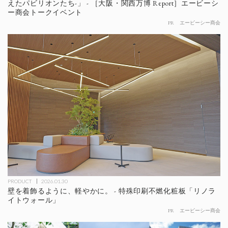
えたパビリオンたち-」 - ［大阪・関西万博 Report］エービーシ
ー商会トークイベント
PR
エービーシー商会
PRODUCT
2026.01.30
壁を着飾るように、軽やかに。 - 特殊印刷不燃化粧板「リノラ
イトウォール」
PR
エービーシー商会