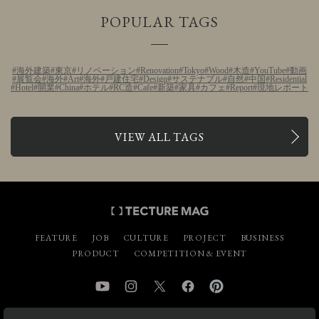
POPULAR TAGS
海外建築
東京
リノベーション
Renovation
Tokyo
Wood
木造
YouTube
動画
展覧会
海外
Art
海外
戸建住宅
Design
サステナブル
自然
中国
Residential
Hotel
開業
China
ホテル
RC造
Cafe
新築
家具
カフェ
Report
現地レポート
VIEW ALL TAGS
FEATURE
JOB
CULTURE
PROJECT
BUSINESS
PRODUCT
COMPETITION & EVENT
YouTube
Instagram
Twitter
Facebook
Pinterest