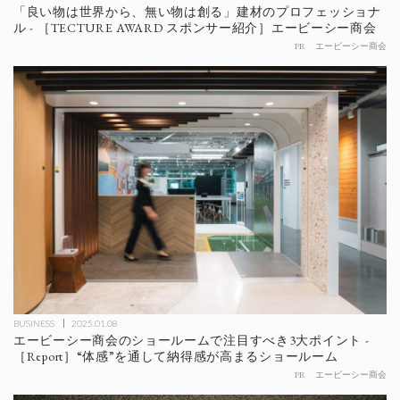
「良い物は世界から、無い物は創る」建材のプロフェッショナ
ル - ［TECTURE AWARD スポンサー紹介］エービーシー商会
PR
エービーシー商会
BUSINESS
2025.01.08
エービーシー商会のショールームで注目すべき3大ポイント -
［Report］“体感”を通して納得感が高まるショールーム
PR
エービーシー商会