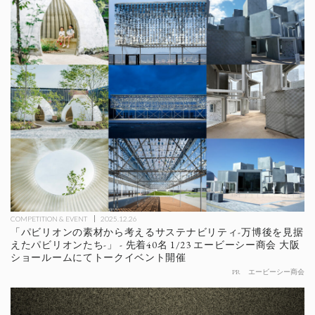
COMPETITION & EVENT
2025.12.26
「パビリオンの素材から考えるサステナビリティ-万博後を見据
えたパビリオンたち-」 - 先着40名 1/23 エービーシー商会 大阪
ショールームにてトークイベント開催
PR
エービーシー商会