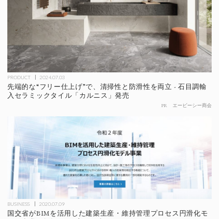
PRODUCT
2024.07.03
先端的な“フリー仕上げ”で、清掃性と防滑性を両立 - 石目調輸
入セラミックタイル「カルニス」発売
PR
エービーシー商会
BUSINESS
2020.07.09
国交省がBIMを活用した建築生産・維持管理プロセス円滑化モ