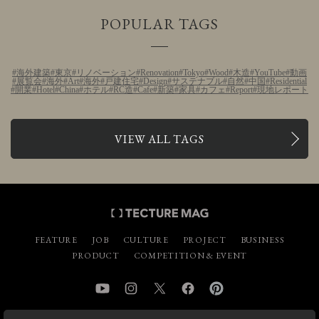
POPULAR TAGS
海外建築
東京
リノベーション
Renovation
Tokyo
Wood
木造
YouTube
動画
展覧会
海外
Art
海外
戸建住宅
Design
サステナブル
自然
中国
Residential
開業
Hotel
China
ホテル
RC造
Cafe
新築
家具
カフェ
Report
現地レポート
VIEW ALL TAGS
FEATURE
JOB
CULTURE
PROJECT
BUSINESS
PRODUCT
COMPETITION & EVENT
YouTube
Instagram
Twitter
Facebook
Pinterest