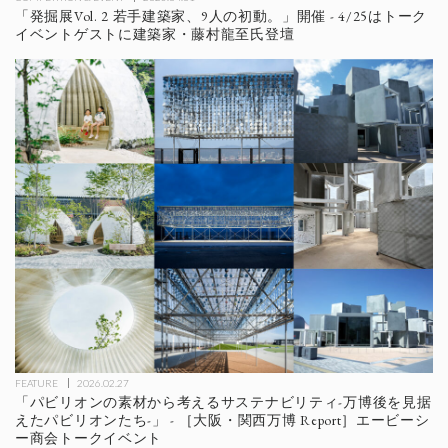
「発掘展Vol. 2 若手建築家、9人の初動。」開催 - 4/25はトーク
イベントゲストに建築家・藤村龍至氏登壇
FEATURE
2026.02.27
「パビリオンの素材から考えるサステナビリティ-万博後を見据
えたパビリオンたち-」 - ［大阪・関西万博 Report］エービーシ
ー商会トークイベント