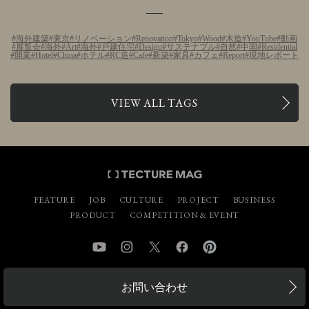
海外建築
東京
リノベーション
Renovation
Tokyo
Wood
木造
YouTube
動画
展覧会
海外
Art
海外
戸建住宅
Design
サステナブル
自然
中国
Residential
開業
Hotel
China
ホテル
RC造
Cafe
新築
家具
カフェ
Report
現地レポート
VIEW ALL TAGS
FEATURE
JOB
CULTURE
PROJECT
BUSINESS
PRODUCT
COMPETITION & EVENT
YouTube
Instagram
Twitter
Facebook
Pinterest
お問い合わせ