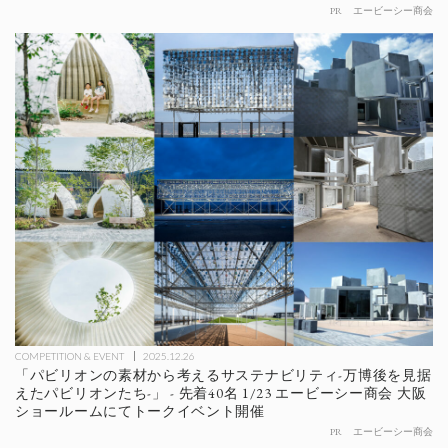
PR
エービーシー商会
COMPETITION & EVENT
2025.12.26
「パビリオンの素材から考えるサステナビリティ-万博後を見据
えたパビリオンたち-」 - 先着40名 1/23 エービーシー商会 大阪
ショールームにてトークイベント開催
PR
エービーシー商会