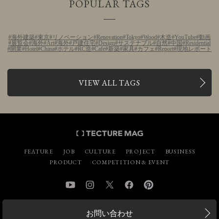
POPULAR TAGS
海外建築
東京
リノベーション
Renovation
Tokyo
Wood
木造
YouTube
動画
展覧会
海外
Art
海外
戸建住宅
Design
サステナブル
自然
中国
Residential
開業
Hotel
China
ホテル
RC造
Cafe
新築
家具
カフェ
Report
現地レポート
VIEW ALL TAGS
FEATURE
JOB
CULTURE
PROJECT
BUSINESS
PRODUCT
COMPETITION & EVENT
YouTube
Instagram
Twitter
Facebook
Pinterest
お問い合わせ