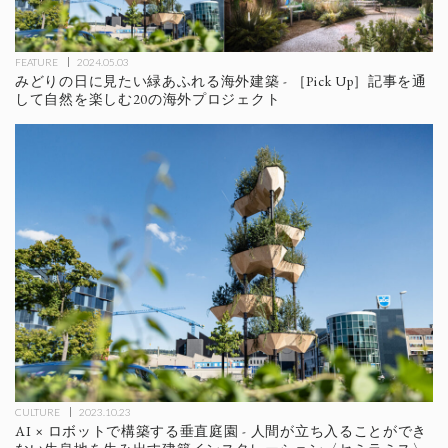
FEATURE
2024.05.03
みどりの日に見たい緑あふれる海外建築 - ［Pick Up］記事を通
して自然を楽しむ20の海外プロジェクト
CULTURE
2023.10.23
AI × ロボットで構築する垂直庭園 - 人間が立ち入ることができ