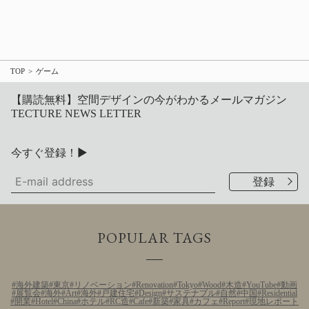
TOP
ゲーム
【購読無料】空間デザインの今がわかるメールマガジン
TECTURE NEWS LETTER
今すぐ登録！▶
POPULAR TAGS
海外建築
東京
リノベーション
Renovation
Tokyo
Wood
木造
YouTube
動画
展覧会
海外
Art
海外
戸建住宅
Design
サステナブル
自然
中国
Residential
開業
Hotel
China
ホテル
RC造
Cafe
新築
家具
カフェ
Report
現地レポート