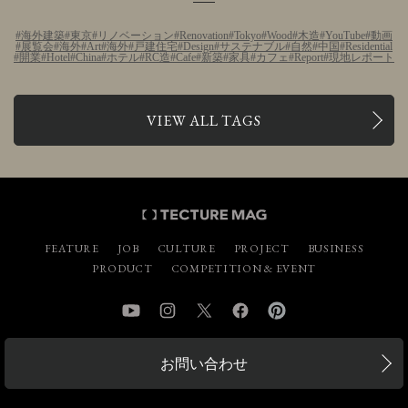
海外建築
東京
リノベーション
Renovation
Tokyo
Wood
木造
YouTube
動画
展覧会
海外
Art
海外
戸建住宅
Design
サステナブル
自然
中国
Residential
開業
Hotel
China
ホテル
RC造
Cafe
新築
家具
カフェ
Report
現地レポート
VIEW ALL TAGS
FEATURE
JOB
CULTURE
PROJECT
BUSINESS
PRODUCT
COMPETITION & EVENT
YouTube
Instagram
Twitter
Facebook
Pinterest
お問い合わせ