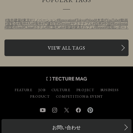
海外建築
東京
リノベーション
Renovation
Tokyo
Wood
木造
YouTube
動画
展覧会
海外
Art
海外
戸建住宅
Design
サステナブル
自然
中国
Residential
開業
Hotel
China
ホテル
RC造
Cafe
新築
家具
カフェ
Report
現地レポート
VIEW ALL TAGS
FEATURE
JOB
CULTURE
PROJECT
BUSINESS
PRODUCT
COMPETITION & EVENT
YouTube
Instagram
Twitter
Facebook
Pinterest
お問い合わせ