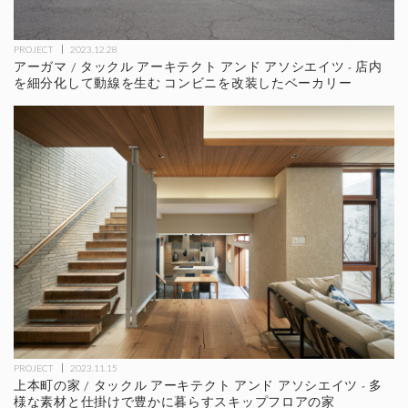
PROJECT
2023.12.28
アーガマ / タックル アーキテクト アンド アソシエイツ - 店内
を細分化して動線を生む コンビニを改装したベーカリー
PROJECT
2023.11.15
上本町の家 / タックル アーキテクト アンド アソシエイツ - 多
様な素材と仕掛けで豊かに暮らすスキップフロアの家