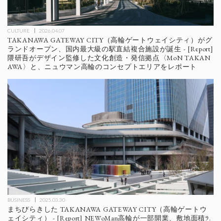
CULTURE
2026.04.07
TAKANAWA GATEWAY CITY（高輪ゲートウェイシティ）がグ
ランドオープン、国内最大級の駅直結複合施設が誕生 - [Report]
隈研吾がデザイン監修した文化創造・発信拠点〈MoN TAKAN
AWA〉と、ニュウマン高輪のコンセプトエリアをレポート
BUSINESS
2025.03.30
まちびらきした TAKANAWA GATEWAY CITY（高輪ゲートウ
ェイシティ） - [Report] NEWoMan高輪が一部開業、敷地面積9.