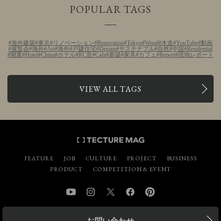
POPULAR TAGS
海外建築
東京
リノベーション
Renovation
Tokyo
Wood
木造
YouTube
動画
展覧会
海外
Art
海外
戸建住宅
Design
サステナブル
自然
中国
Residential
開業
Hotel
China
ホテル
RC造
Cafe
新築
家具
カフェ
Report
現地レポート
VIEW ALL TAGS
FEATURE
JOB
CULTURE
PROJECT
BUSINESS
PRODUCT
COMPETITION & EVENT
YouTube
Instagram
Twitter
Facebook
Pinterest
お問い合わせ