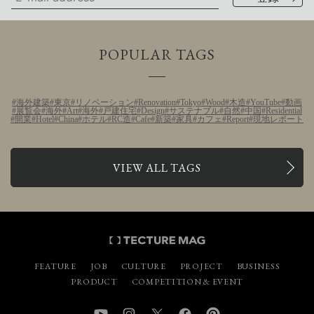
POPULAR TAGS
海外建築
東京
リノベーション
Renovation
Tokyo
Wood
木造
YouTube
動画
展覧会
海外
Art
海外
戸建住宅
Design
サステナブル
自然
中国
Residential
開業
Hotel
China
ホテル
RC造
Cafe
新築
家具
カフェ
Report
現地レポート
VIEW ALL TAGS
FEATURE
JOB
CULTURE
PROJECT
BUSINESS
PRODUCT
COMPETITION & EVENT
YouTube
Instagram
Twitter
Facebook
Pinterest