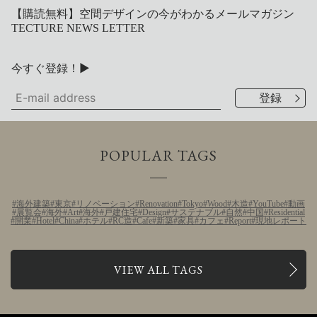
【購読無料】空間デザインの今がわかるメールマガジン
TECTURE NEWS LETTER
今すぐ登録！▶
POPULAR TAGS
海外建築
東京
リノベーション
Renovation
Tokyo
Wood
木造
YouTube
動画
展覧会
海外
Art
海外
戸建住宅
Design
サステナブル
自然
中国
Residential
開業
Hotel
China
ホテル
RC造
Cafe
新築
家具
カフェ
Report
現地レポート
VIEW ALL TAGS