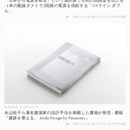
「天井から電源を取る」という選択肢で空間の自由度を広げる
- 1本の配線ダクトで2回路の電源を供給する「OSライン ダブ
ル」
PR
パナソニック エレクトリックワークス社
BUSINESS
2025.03.31
永山祐子ら著名建築家の設計手法を掲載した書籍が発売 - 書籍
『建築を整える。 Archi Design by Panasonic』
PR
パナソニック エレクトリックワークス社