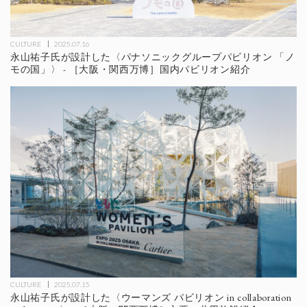
CULTURE
2025.07.16
永山祐子氏が設計した〈パナソニックグループパビリオン 「ノ
モの国」〉 - ［大阪・関西万博］国内パビリオン紹介
CULTURE
2025.07.15
永山祐子氏が設計した〈ウーマンズ パビリオン in collaboration