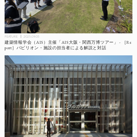
FEATURE
2025.09.05
建築情報学会（AIS）主催「AIS大阪・関西万博ツアー」 - ［Re
port］パビリオン・施設の担当者による解説と対話