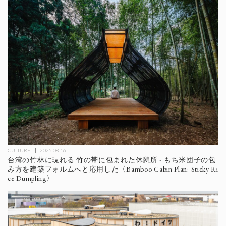
CULTURE
2025.08.16
台湾の竹林に現れる 竹の帯に包まれた休憩所 - もち米団子の包
み方を建築フォルムへと応用した〈Bamboo Cabin Plan: Sticky Ri
ce Dumpling〉