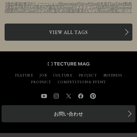
海外建築
東京
リノベーション
Renovation
Tokyo
Wood
木造
YouTube
動画
展覧会
海外
Art
海外
戸建住宅
Design
サステナブル
自然
中国
Residential
開業
Hotel
China
ホテル
RC造
Cafe
新築
家具
カフェ
Report
現地レポート
VIEW ALL TAGS
FEATURE
JOB
CULTURE
PROJECT
BUSINESS
PRODUCT
COMPETITION & EVENT
YouTube
Instagram
Twitter
Facebook
Pinterest
お問い合わせ