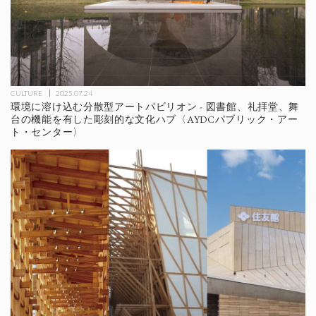
CULTURE
2025.07.24
環境に溶け込む分散型アートパビリオン - 図書館、礼拝堂、舞
台の機能を有した彫刻的な文化ハブ〈AYDCパブリック・アー
ト・センター〉