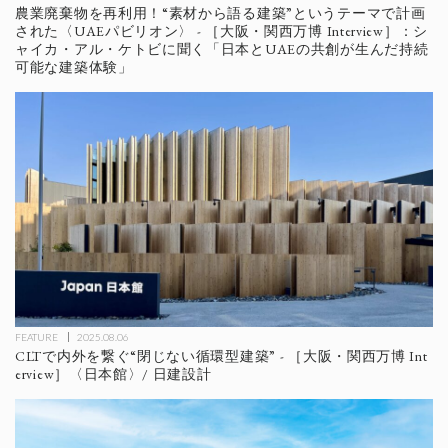
農業廃棄物を再利用！“素材から語る建築”というテーマで計画
された〈UAEパビリオン〉 - ［大阪・関西万博 Interview］：シ
ャイカ・アル・ケトビに聞く「日本とUAEの共創が生んだ持続
可能な建築体験」
FEATURE
2025.08.06
CLTで内外を繋ぐ“閉じない循環型建築” - ［大阪・関西万博 Int
erview］〈日本館〉/ 日建設計