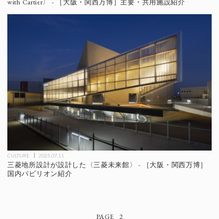
with Cartier〉 - ［大阪・関西万博］主要・共用施設紹介
CULTURE
2025.07.11
三菱地所設計が設計した〈三菱未来館〉 - ［大阪・関西万博］
国内パビリオン紹介
2