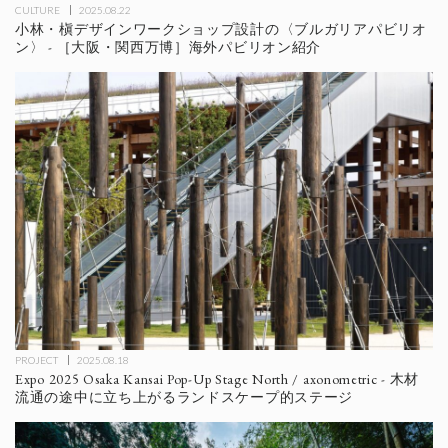
CULTURE
2025.08.22
小林・槇デザインワークショップ設計の〈ブルガリアパビリオ
ン〉 - ［大阪・関西万博］海外パビリオン紹介
PROJECT
2025.08.18
Expo 2025 Osaka Kansai Pop-Up Stage North / axonometric - 木材
流通の途中に立ち上がるランドスケープ的ステージ