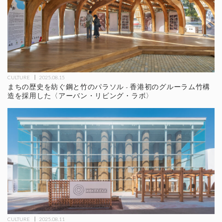
CULTURE
2025.08.15
まちの歴史を紡ぐ鋼と竹のパラソル - 香港初のグルーラム竹構
造を採用した〈アーバン・リビング・ラボ〉
CULTURE
2025.08.11