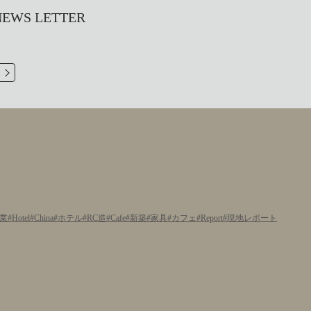
S LETTER
業
Hotel
China
ホテル
RC造
Cafe
新築
家具
カフェ
Report
現地レポート