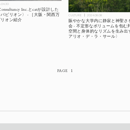
.04.30
 Consultancy Inc.とcatが設計した
パビリオン〉 - ［大阪・関西万
CULTURE
2024.08.08
ビリオン紹介
賑やかな大学内に静寂と神聖さ
会 - 不定形なボリュームを包む
空間と身体的なリズムを生み出
アリオ・デ・ラ・サール〉
1