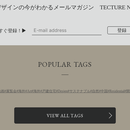
インの今がわかるメールマガジン TECTURE NEW
すぐ登録！▶
POPULAR TAGS
動画
展覧会
海外
Art
海外
戸建住宅
Design
サステナブル
自然
中国
Residential
開
VIEW ALL TAGS