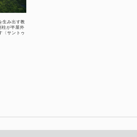
を生み出す教
列柱が半屋外
す〈サントゥ