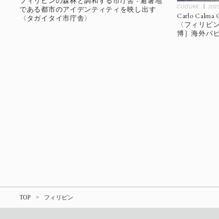
フィリピンの森林と調和する市庁舎 - 避暑地
CULTURE
2025
である都市のアイデンティティを映し出す
Carlo Calma
〈タガイタイ市庁舎〉
〈フィリピン
博］海外パ
TOP
フィリピン