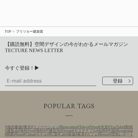
TOP
プリツカー建築賞
【購読無料】空間デザインの今がわかるメールマガジン
TECTURE NEWS LETTER
今すぐ登録！▶
POPULAR TAGS
海外建築
東京
リノベーション
Renovation
Tokyo
Wood
木造
YouTube
動画
展覧会
海外
Art
海外
戸建住宅
Design
サステナブル
自然
中国
Residential
開業
Hotel
China
ホテル
RC造
Cafe
新築
家具
カフェ
Report
現地レポート