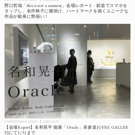
野口哲哉「this is not a samurai」会場レポート - 鎧姿でスマホを
タップし、名作椅子に腰掛け、ハートマークを描くユニークな
作品が銀座に勢揃い！
COMPETITION & EVENT
2020.12.07
【会場Report】名和晃平 個展「Oracle」表参道[GYRE GALLER
Y]にて1/31まで