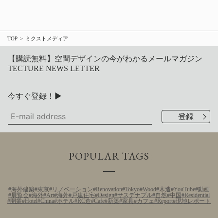
TOP
ミクストメディア
【購読無料】空間デザインの今がわかるメールマガジン
TECTURE NEWS LETTER
今すぐ登録！▶
POPULAR TAGS
海外建築
東京
リノベーション
Renovation
Tokyo
Wood
木造
YouTube
動画
展覧会
海外
Art
海外
戸建住宅
Design
サステナブル
自然
中国
Residential
開業
Hotel
China
ホテル
RC造
Cafe
新築
家具
カフェ
Report
現地レポート