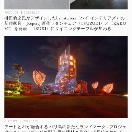
PRODUCT
2025.12.04
榊田倫之氏がデザインしたby interiors（バイ インテリアズ）の
新作家具 - [Report] 新作ラタンチェア〈TSUZURI〉と〈KAKO
MI〉を発表、〈SUKI〉にダイニングテーブルが加わる
CULTURE
2024.11.21
アートとAIが融合する バリ島の新たなランドマーク - プロジェ