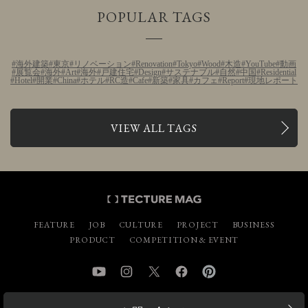
POPULAR TAGS
海外建築
東京
リノベーション
Renovation
Tokyo
Wood
木造
YouTube
動画
展覧会
海外
Art
海外
戸建住宅
Design
サステナブル
自然
中国
Residential
Hotel
開業
China
ホテル
RC造
Cafe
新築
家具
カフェ
Report
現地レポート
VIEW ALL TAGS
FEATURE
JOB
CULTURE
PROJECT
BUSINESS
PRODUCT
COMPETITION & EVENT
YouTube
Instagram
Twitter
Facebook
Pinterest