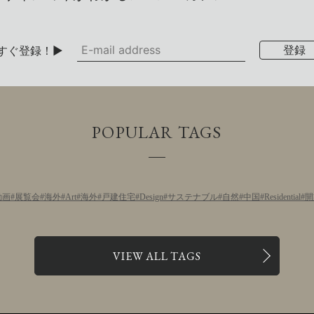
すぐ登録！▶
POPULAR TAGS
動画
展覧会
海外
Art
海外
戸建住宅
Design
サステナブル
自然
中国
Residential
開
VIEW ALL TAGS