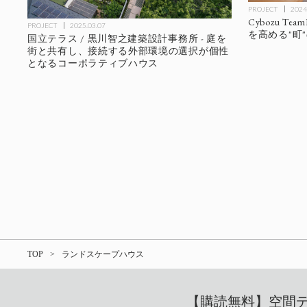
PROJECT
2024
Cybozu Te
PROJECT
2025.03.07
を高める"町
国立テラス / 黒川智之建築設計事務所 - 庭を
街と共有し、接続する外部環境の選択が個性
となるコーポラティブハウス
TOP
ランドスケープハウス
【購読無料】空間デザ