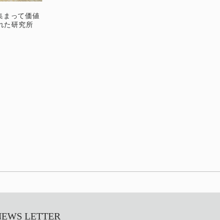
 集まって価値
れた研究所
S LETTER