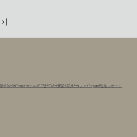
業
Hotel
China
ホテル
RC造
Cafe
新築
家具
カフェ
Report
現地レポート