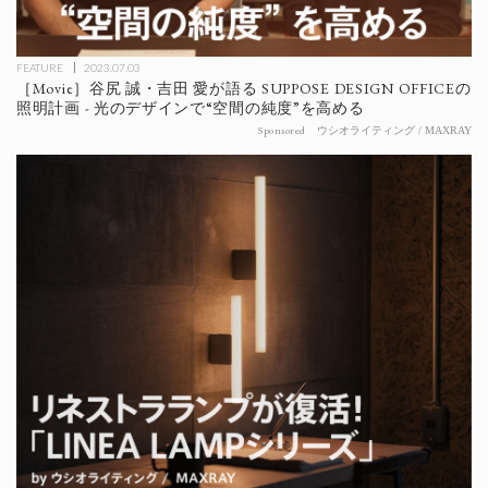
FEATURE
2023.07.03
［Movie］谷尻 誠・吉田 愛が語る SUPPOSE DESIGN OFFICEの
照明計画 - 光のデザインで“空間の純度”を高める
Sponsored
ウシオライティング / MAXRAY