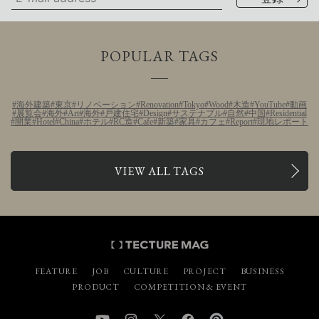
POPULAR TAGS
海外建築
東京
リノベーション
Renovation
Tokyo
Wood
木造
YouTube
動画
展覧会
海外
Art
海外
戸建住宅
Design
サステナブル
自然
中国
Residential
開業
Hotel
China
ホテル
RC造
Cafe
新築
家具
カフェ
Report
現地レポート
VIEW ALL TAGS
FEATURE
JOB
CULTURE
PROJECT
BUSINESS
PRODUCT
COMPETITION & EVENT
YouTube
Instagram
Twitter
Facebook
Pinterest