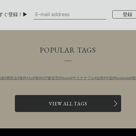
すぐ登録！▶
POPULAR TAGS
動画
展覧会
海外
Art
海外
戸建住宅
Design
サステナブル
自然
中国
Residential
開
VIEW ALL TAGS