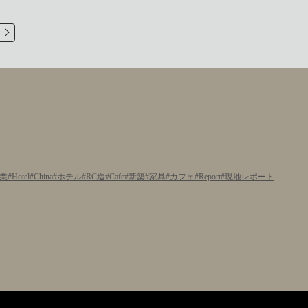
業
Hotel
China
ホテル
RC造
Cafe
新築
家具
カフェ
Report
現地レポート