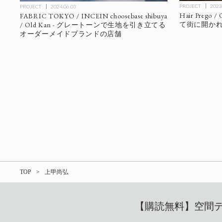
PROJECT
2023
PROJECT
2024.06.03
Hair Preg
FABRIC TOKYO / INCEIN choosebase shibuya
て街に開か
/ Old Kan - グレートーンで生地を引き立てる
オーダーメイドブランドの店舗
TOP
上甲尚弘
【購読無料】空間デザ