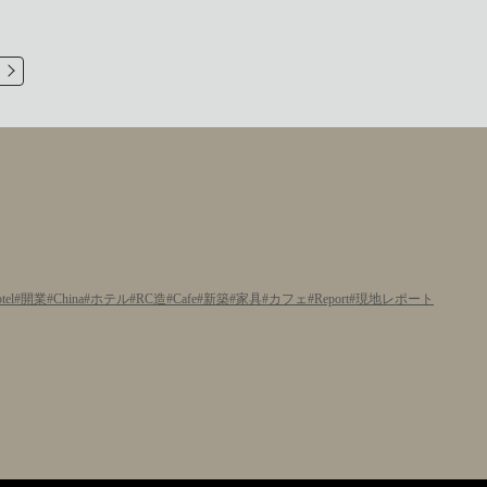
tel
開業
China
ホテル
RC造
Cafe
新築
家具
カフェ
Report
現地レポート