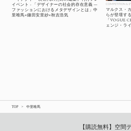
イベント - 「デザイナーの社会的存在意義 —
COMPETITION & 
マルクス・
ファッションにおけるメタデザインとは」中
らが登壇す
里唯馬×鎌田安里紗×秋吉浩気
「VOGUE 
ェンジ・ライブ
TOP
中里唯馬
【購読無料】空間デザ