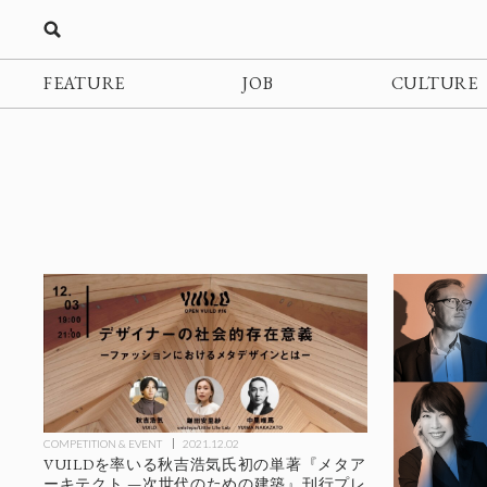
FEATURE
JOB
CULTURE
COMPETITION & EVENT
2021.12.02
VUILDを率いる秋吉浩気氏初の単著『メタア
ーキテクト —次世代のための建築』刊行プレ