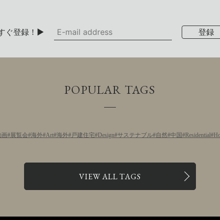
すぐ登録！▶
POPULAR TAGS
動画
展覧会
海外
Art
海外
戸建住宅
Design
サステナブル
自然
中国
Residential
Ho
VIEW ALL TAGS