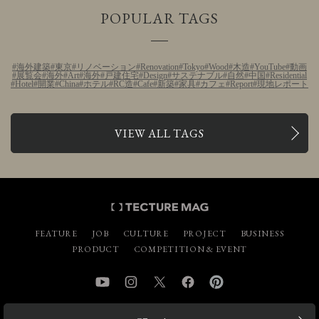
POPULAR TAGS
海外建築
東京
リノベーション
Renovation
Tokyo
Wood
木造
YouTube
動画
展覧会
海外
Art
海外
戸建住宅
Design
サステナブル
自然
中国
Residential
Hotel
開業
China
ホテル
RC造
Cafe
新築
家具
カフェ
Report
現地レポート
VIEW ALL TAGS
FEATURE
JOB
CULTURE
PROJECT
BUSINESS
PRODUCT
COMPETITION & EVENT
YouTube
Instagram
Twitter
Facebook
Pinterest