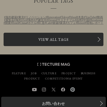
POPULAR TAGS
海外建築
東京
リノベーション
Renovation
Tokyo
Wood
木造
YouTube
動画
展覧会
海外
Art
海外
戸建住宅
Design
サステナブル
自然
中国
Residential
開業
Hotel
China
ホテル
RC造
Cafe
新築
家具
カフェ
Report
現地レポート
VIEW ALL TAGS
FEATURE
JOB
CULTURE
PROJECT
BUSINESS
PRODUCT
COMPETITION & EVENT
YouTube
Instagram
Twitter
Facebook
Pinterest
お問い合わせ