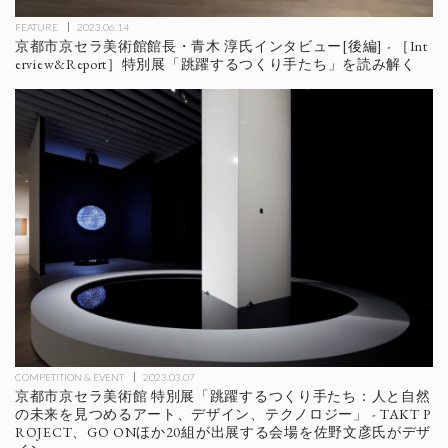
FEATURE
2023.06.14
京都市京セラ美術館館長・青木 淳氏インタビュー[後編] - ［Int
erview&Report］特別展「跳躍するつくり手たち」を読み解く
COMPETITION & EVENT
2023.03.07
京都市京セラ美術館 特別展「跳躍するつくり手たち：人と自然
の未来を見つめるアート、デザイン、テクノロジー」 - TAKT P
ROJECT、GO ONほか20組が出展する会場を佐野文彦氏がデザ