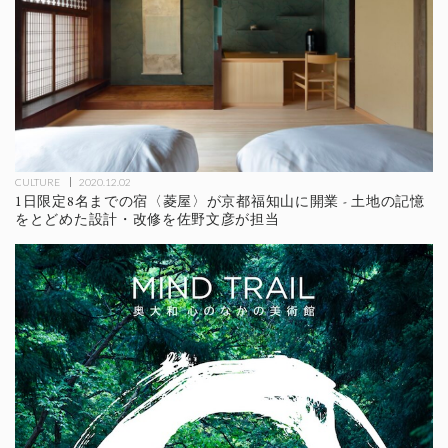
CULTURE
2020.12.02
1日限定8名までの宿〈菱屋〉が京都福知山に開業 - 土地の記憶
をとどめた設計・改修を佐野文彦が担当