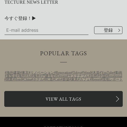
TECTURE NEWS LETTER
今すぐ登録！▶
POPULAR TAGS
海外建築
東京
リノベーション
Renovation
Tokyo
Wood
木造
YouTube
動画
展覧会
海外
Art
海外
戸建住宅
Design
サステナブル
自然
中国
Residential
開業
Hotel
China
ホテル
RC造
Cafe
新築
家具
カフェ
Report
現地レポート
VIEW ALL TAGS