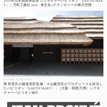
2025年日本国際博覧会 シグネチャーパビリオン「EARTH MAR
T」 / 乃村工藝社 nora - 食文化×テクノロジーの展示空間
CULTURE
2025.04.08
隈 研吾氏が建築意匠監修、小山薫堂氏がプロデュースを担当し
たパビリオン〈EARTH MART〉 - ［大阪・関西万博］シグネ
チャーパビリオン紹介