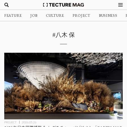
FEATURE
JOB
CULTURE
PROJECT
BUSINESS
#八木 保
PROJECT
2026.05.26