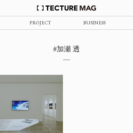
PROJECT
BUSINESS
#加瀬 透