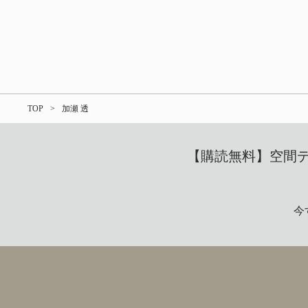
TOP
加瀬 透
【購読無料】空間デザ
今