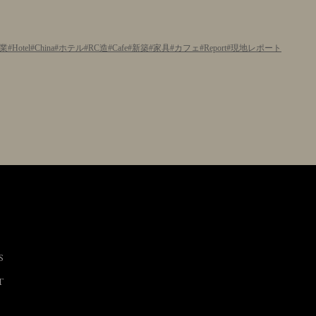
業
Hotel
China
ホテル
RC造
Cafe
新築
家具
カフェ
Report
現地レポート
S
T