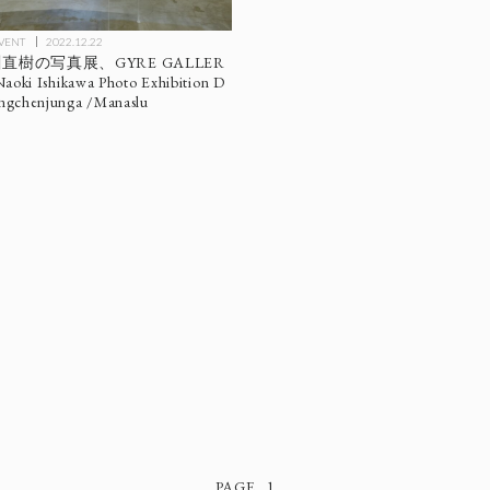
EVENT
2022.12.22
樹の写真展、GYRE GALLER
i Ishikawa Photo Exhibition D
angchenjunga /Manaslu
1