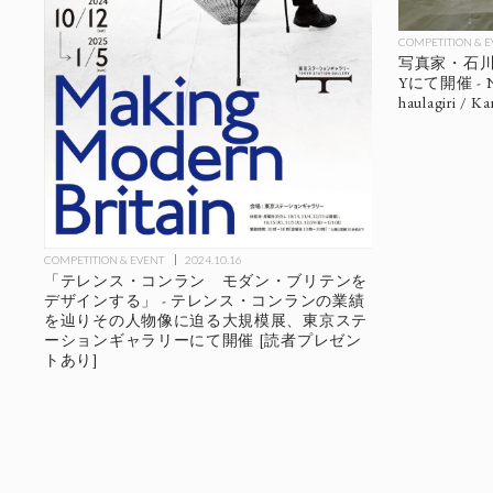
COMPETITION & 
写真家・石川直
Yにて開催 - Naok
haulagiri / K
COMPETITION & EVENT
2024.10.16
「テレンス・コンラン モダン・ブリテンを
デザインする」 - テレンス・コンランの業績
を辿りその人物像に迫る大規模展、東京ステ
ーションギャラリーにて開催 [読者プレゼン
トあり]