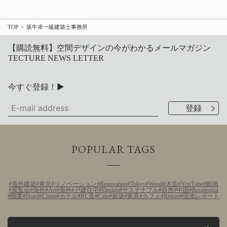
TOP
坂牛卓一級建築士事務所
【購読無料】空間デザインの今がわかるメールマガジン
TECTURE NEWS LETTER
今すぐ登録！▶
POPULAR TAGS
海外建築
東京
リノベーション
Renovation
Tokyo
Wood
木造
YouTube
動画
展覧会
海外
Art
海外
戸建住宅
Design
サステナブル
自然
中国
Residential
開業
Hotel
China
ホテル
RC造
Cafe
新築
家具
カフェ
Report
現地レポート