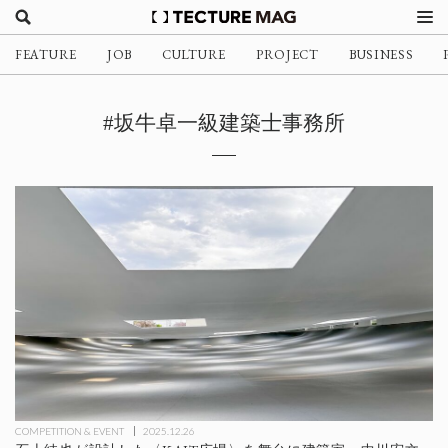
FEATURE
JOB
CULTURE
PROJECT
BUSINESS
#坂牛卓一級建築士事務所
COMPETITION & EVENT
2025.12.26