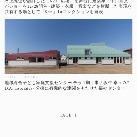
石上純也が設計した〈KAIT広場〉を舞台に建築家・中川宏文
がショーを12/28開催 - 建築・衣服・音楽などを横断した表現を
共有する場として「Sein」1stコレクションを発表
PROJECT
2021.08.23
地域総合子ども家庭支援センター テラ 1期工事 / 坂牛 卓＋O.F.
D.A. associates - 分棟に有機的な連関をもたせた福祉センター
1