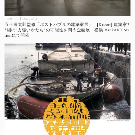
FEATURE
2022.01.31
五十嵐太郎監修「ポストバブルの建築家展」 - [Report] 建築家3
5組の"力強いかたち"の可能性を問う企画展、横浜 BankART Sta
tionにて開催