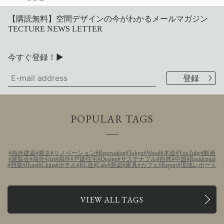
【購読無料】空間デザインの今がわかるメールマガジン
TECTURE NEWS LETTER
今すぐ登録！▶
POPULAR TAGS
海外建築
東京
リノベーション
Renovation
Tokyo
Wood
木造
YouTube
動画
展覧会
海外
Art
海外
戸建住宅
Design
サステナブル
自然
中国
Residential
開業
Hotel
China
ホテル
RC造
Cafe
新築
家具
カフェ
Report
現地レポート
VIEW ALL TAGS