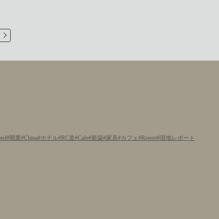
tel
開業
China
ホテル
RC造
Cafe
新築
家具
カフェ
Report
現地レポート