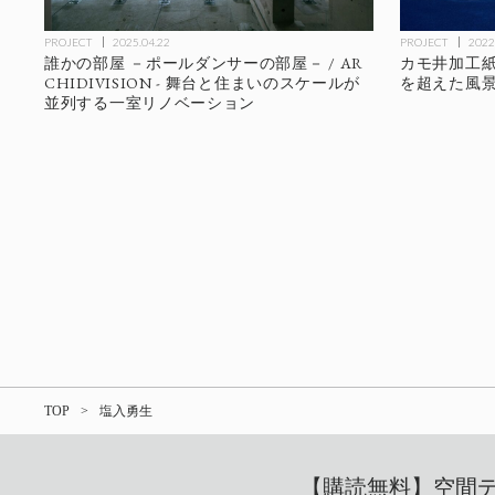
PROJECT
2025.04.22
PROJECT
2022
誰かの部屋 －ポールダンサーの部屋－ / AR
カモ井加工紙第
CHIDIVISION - 舞台と住まいのスケールが
を超えた風
並列する一室リノベーション
TOP
塩入勇生
【購読無料】空間デザ