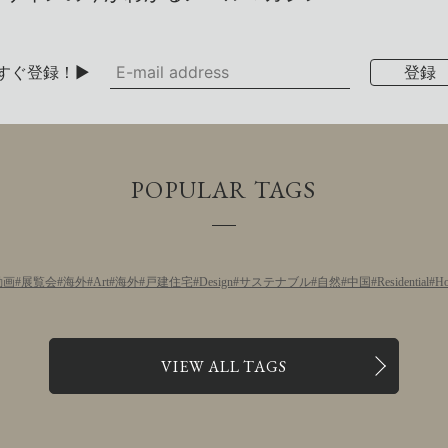
すぐ登録！▶
POPULAR TAGS
動画
展覧会
海外
Art
海外
戸建住宅
Design
サステナブル
自然
中国
Residential
Ho
VIEW ALL TAGS