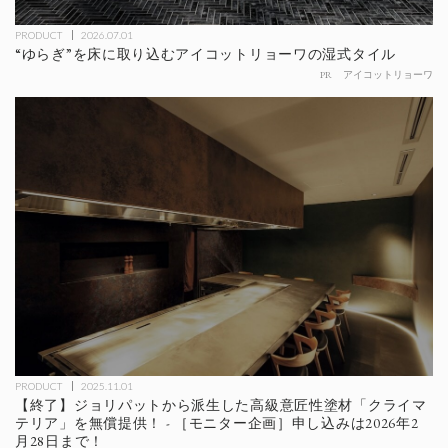
PRODUCT
2026.07.01
“ゆらぎ”を床に取り込むアイコットリョーワの湿式タイル
PR
アイコットリョーワ
PRODUCT
2025.11.01
【終了】ジョリパットから派生した高級意匠性塗材「クライマ
テリア」を無償提供！ - ［モニター企画］申し込みは2026年2
月28日まで！