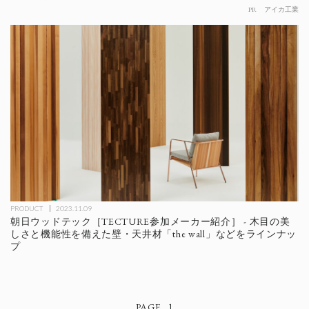
PR
アイカ工業
PRODUCT
2023.11.09
朝日ウッドテック［TECTURE参加メーカー紹介］ - 木目の美
しさと機能性を備えた壁・天井材「the wall」などをラインナッ
プ
1