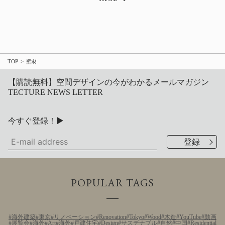
TOP
壁材
【購読無料】空間デザインの今がわかるメールマガジン
TECTURE NEWS LETTER
今すぐ登録！▶
POPULAR TAGS
海外建築
東京
リノベーション
Renovation
Tokyo
Wood
木造
YouTube
動画
展覧会
海外
Art
海外
戸建住宅
Design
サステナブル
自然
中国
Residential