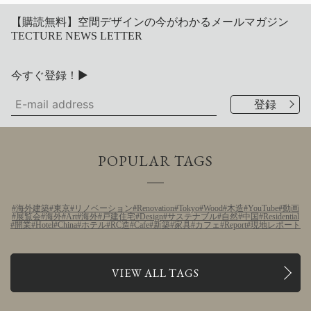
【購読無料】空間デザインの今がわかるメールマガジン
TECTURE NEWS LETTER
今すぐ登録！▶
POPULAR TAGS
海外建築
東京
リノベーション
Renovation
Tokyo
Wood
木造
YouTube
動画
展覧会
海外
Art
海外
戸建住宅
Design
サステナブル
自然
中国
Residential
開業
Hotel
China
ホテル
RC造
Cafe
新築
家具
カフェ
Report
現地レポート
VIEW ALL TAGS