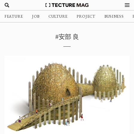
FEATURE
JOB
CULTURE
PROJECT
BUSINESS
#安部 良