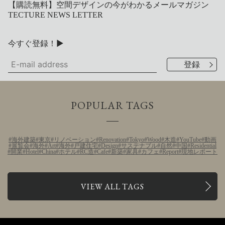
【購読無料】空間デザインの今がわかるメールマガジン
TECTURE NEWS LETTER
今すぐ登録！▶
POPULAR TAGS
海外建築
東京
リノベーション
Renovation
Tokyo
Wood
木造
YouTube
動画
展覧会
海外
Art
海外
戸建住宅
Design
サステナブル
自然
中国
Residential
開業
Hotel
China
ホテル
RC造
Cafe
新築
家具
カフェ
Report
現地レポート
VIEW ALL TAGS