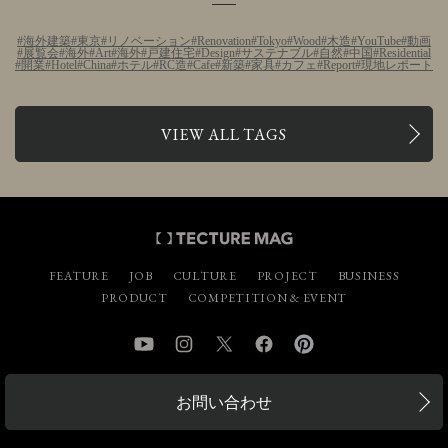
海外建築
東京
リノベーション
Renovation
Tokyo
Wood
木造
YouTube
動画
展覧会
海外
Art
海外
戸建住宅
Design
サステナブル
自然
中国
Residential
開業
Hotel
China
ホテル
RC造
Cafe
新築
家具
カフェ
Report
現地レポート
VIEW ALL TAGS
FEATURE
JOB
CULTURE
PROJECT
BUSINESS
PRODUCT
COMPETITION & EVENT
YouTube
Instagram
Twitter
Facebook
Pinterest
お問い合わせ