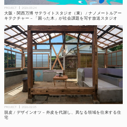
PROJECT
2026.03.24
大阪・関西万博 サテライトスタジオ（東） / ナノメートルアー
キテクチャー – 「困った木」が社会課題を写す放送スタジオ
PROJECT
2026.02.05
脱皮 / デザインオツ – 外皮を代謝し、異なる領域を往来する住
宅