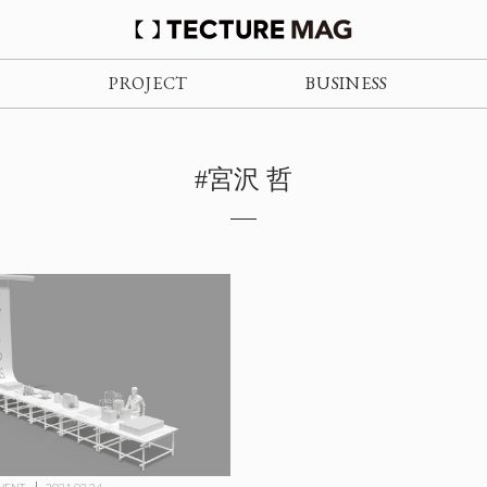
PROJECT
BUSINESS
#宮沢 哲