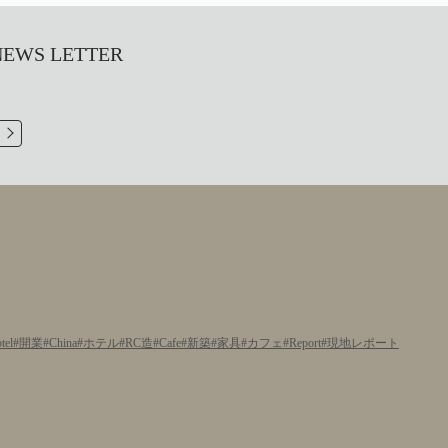
S LETTER
tel
開業
China
ホテル
RC造
Cafe
新築
家具
カフェ
Report
現地レポート