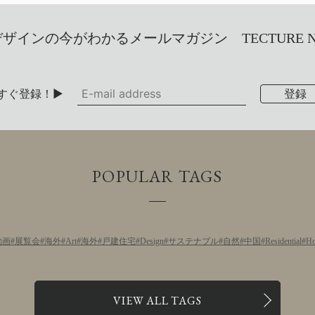
インの今がわかるメールマガジン TECTURE NEW
すぐ登録！▶
POPULAR TAGS
動画
展覧会
海外
Art
海外
戸建住宅
Design
サステナブル
自然
中国
Residential
Ho
VIEW ALL TAGS