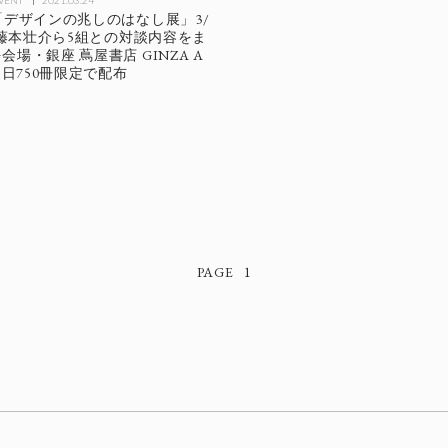
EVENT
2021.03.24
「デザインの兆しのはなし展」3/
催、藤本壮介ら5組との対談内容をま
場・銀座 蔦屋書店 GINZA A
1日750冊限定で配布
1