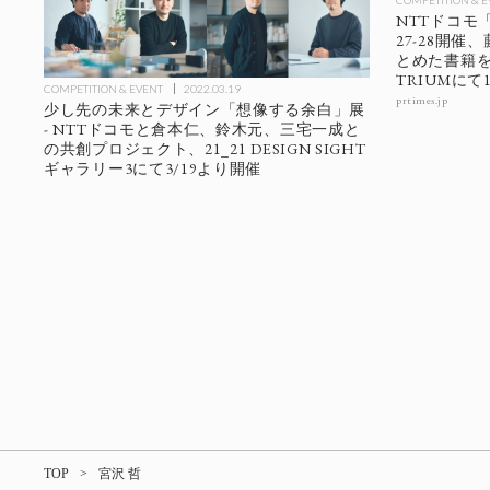
COMPETITION & 
NTTドコモ
27-28開
とめた書籍を会
TRIUMにて
COMPETITION & EVENT
2022.03.19
prtimes.jp
少し先の未来とデザイン「想像する余白」展
- NTTドコモと倉本仁、鈴木元、三宅一成と
の共創プロジェクト、21_21 DESIGN SIGHT
ギャラリー3にて3/19より開催
TOP
宮沢 哲