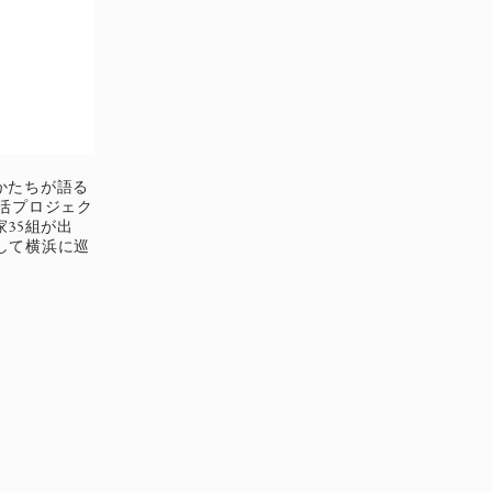
かたちが語る
活プロジェク
家35組が出
して横浜に巡