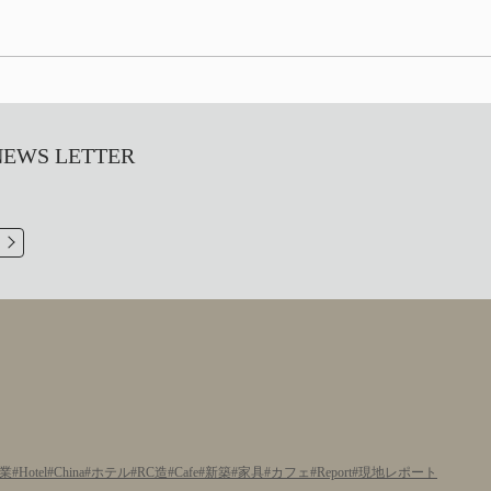
S LETTER
業
Hotel
China
ホテル
RC造
Cafe
新築
家具
カフェ
Report
現地レポート