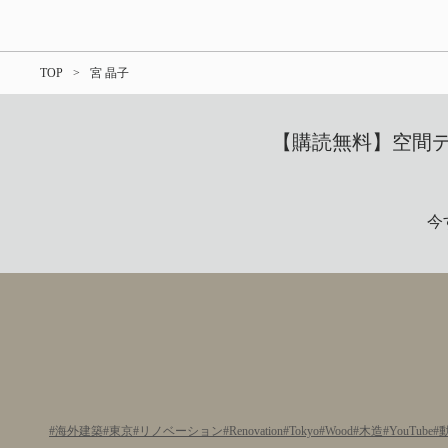
TOP
宮 晶子
【購読無料】空間デザ
今
海外建築
東京
リノベーション
Renovation
Tokyo
Wood
木造
YouTube