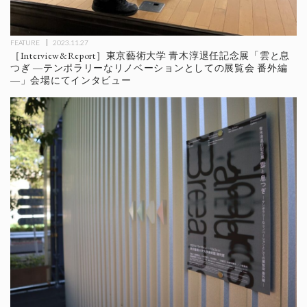
FEATURE
2023.11.27
［Interview&Report］東京藝術大学 青木淳退任記念展「雲と息
つぎ ―テンポラリーなリノベーションとしての展覧会 番外編
―」会場にてインタビュー