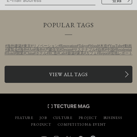
POPULAR TAGS
海外建築
東京
リノベーション
Renovation
Tokyo
Wood
木造
YouTube
動画
展覧会
海外
Art
海外
戸建住宅
Design
サステナブル
自然
中国
Residential
Hotel
開業
China
ホテル
RC造
Cafe
新築
家具
カフェ
Report
現地レポート
VIEW ALL TAGS
FEATURE
JOB
CULTURE
PROJECT
BUSINESS
PRODUCT
COMPETITION & EVENT