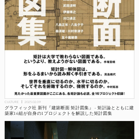
CULTURE
2025.02.09
グラフィック社 新刊『建築断面 矩計図集』 - 矩計論とともに建
築家16組が自身の1プロジェクトを解説した矩計図集