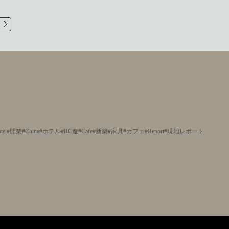
tel
開業
China
ホテル
RC造
Cafe
新築
家具
カフェ
Report
現地レポート