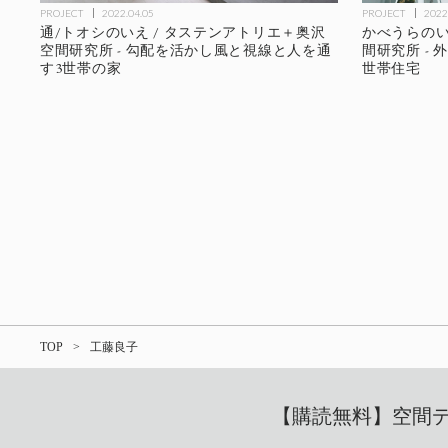
PROJECT
2022.04.05
PROJECT
2022
通/トオシのいえ / タステンアトリエ＋奥沢
かべうらのい
空間研究所 - 勾配を活かし風と視線と人を通
間研究所 -
す3世帯の家
世帯住宅
TOP
工藤良子
【購読無料】空間デザ