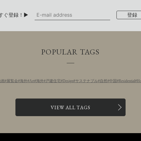
すぐ登録！▶
POPULAR TAGS
動画
展覧会
海外
Art
海外
戸建住宅
Design
サステナブル
自然
中国
Residential
Ho
VIEW ALL TAGS