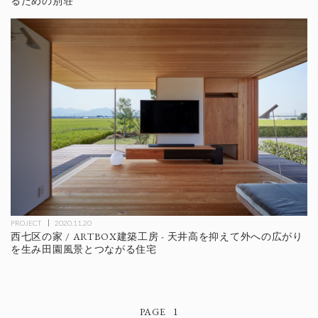
るための別荘
PROJECT
2020.11.20
西七区の家 / ARTBOX建築工房 - 天井高を抑えて外への広がり
を生み田園風景とつながる住宅
1