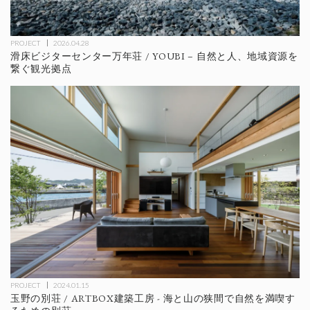
PROJECT
2026.04.28
滑床ビジターセンター万年荘 / YOUBI – 自然と人、地域資源を
繋ぐ観光拠点
PROJECT
2024.01.15
玉野の別荘 / ARTBOX建築工房 - 海と山の狭間で自然を満喫す