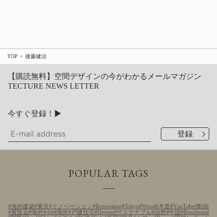
TOP
後藤健治
【購読無料】空間デザインの今がわかるメールマガジン
TECTURE NEWS LETTER
今すぐ登録！▶
POPULAR TAGS
海外建築
東京
リノベーション
Renovation
Tokyo
Wood
木造
YouTube
動画
展覧会
海外
Art
海外
戸建住宅
Design
サステナブル
自然
中国
Residential