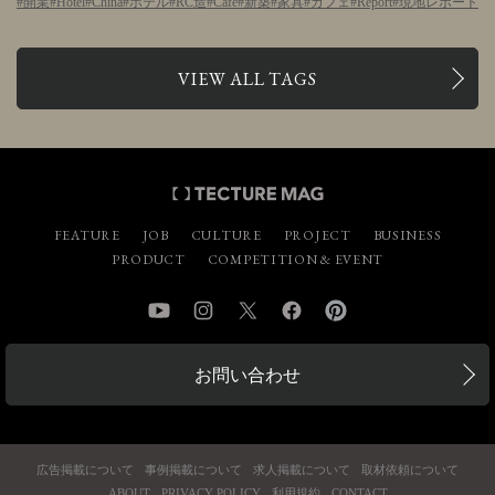
開業
Hotel
China
ホテル
RC造
Cafe
新築
家具
カフェ
Report
現地レポート
VIEW ALL TAGS
FEATURE
JOB
CULTURE
PROJECT
BUSINESS
PRODUCT
COMPETITION & EVENT
YouTube
Instagram
Twitter
Facebook
Pinterest
お問い合わせ
広告掲載について
事例掲載について
求人掲載について
取材依頼について
ABOUT
PRIVACY POLICY
利用規約
CONTACT