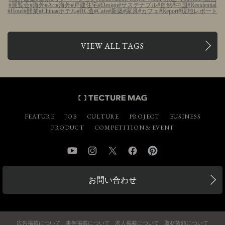
展覧会
海外
Art
海外
戸建住宅
Design
サステナブル
自然
中国
Residential
Hotel
開業
China
ホテル
RC造
Cafe
新築
家具
カフェ
Report
現地レポート
VIEW ALL TAGS
FEATURE
JOB
CULTURE
PROJECT
BUSINESS
PRODUCT
COMPETITION & EVENT
YouTube
Instagram
Twitter
Facebook
Pinterest
お問い合わせ
広告掲載について
事例掲載について
求人掲載について
取材依頼について