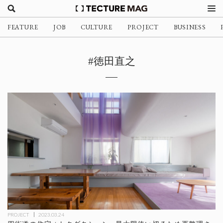
FEATURE
JOB
CULTURE
PROJECT
BUSINESS
#徳田直之
PROJECT
2023.03.24