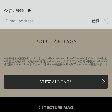
今すぐ登録！▶
POPULAR TAGS
海外建築
東京
リノベーション
Renovation
Tokyo
Wood
木造
YouTube
動画
展覧会
海外
Art
海外
戸建住宅
Design
サステナブル
自然
中国
Residential
開業
Hotel
China
ホテル
RC造
Cafe
新築
家具
カフェ
Report
現地レポート
VIEW ALL TAGS