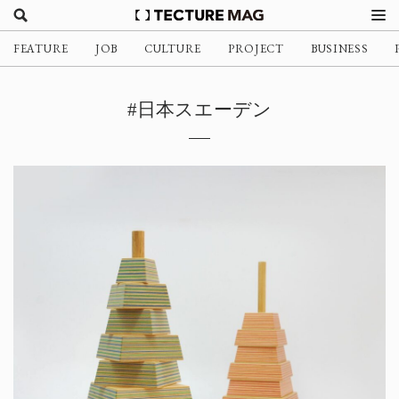
FEATURE
JOB
CULTURE
PROJECT
BUSINESS
#日本スエーデン