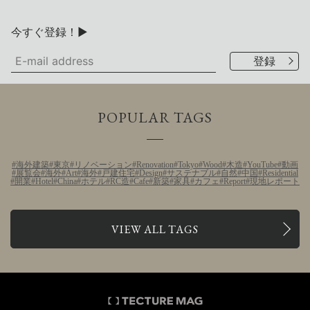
今すぐ登録！▶
POPULAR TAGS
海外建築
東京
リノベーション
Renovation
Tokyo
Wood
木造
YouTube
動画
展覧会
海外
Art
海外
戸建住宅
Design
サステナブル
自然
中国
Residential
開業
Hotel
China
ホテル
RC造
Cafe
新築
家具
カフェ
Report
現地レポート
VIEW ALL TAGS