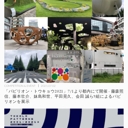
COMPETITION & EVENT
2021.07.02
「パビリオン・トウキョウ2021」7/1より都内にて開催 - 藤森照
信、藤本壮介、妹島和世、平田晃久、会田 誠ら9組によるパビ
リオンを展示