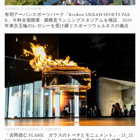
BUSINESS
2024.08.08
有明アーバンスポーツパーク「livedoor URBAN SPORTS PAR
K」今秋全面開業 - 膜構造ランニングスタジアムを移設、2020
年東京五輪のレガシーを受け継ぐスポーツウェルネスの拠点
COMPETITION & EVENT
2023.09.10
「吉岡徳仁 FLAME ガラスのトーチとモニュメント」 - 21_21