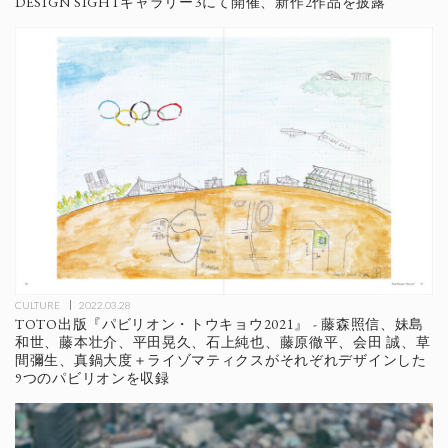
DESIGN SIGHTギャラリー3にて開催、新作2作品を披露
CULTURE
2022.03.28
TOTO出版『パビリオン・トウキョウ2021』 - 藤森照信、妹島
和世、藤本壮介、平田晃久、石上純也、藤原徹平、会田 誠、草
間彌生、真鍋大度＋ライゾマティクスがそれぞれデザインした
9つのパビリオンを収録