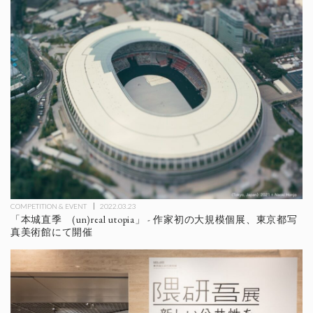
COMPETITION & EVENT
2022.03.23
「本城直季 (un)real utopia」 - 作家初の大規模個展、東京都写
真美術館にて開催