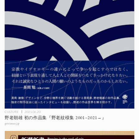
CULTURE
2021.06.20
野老朝雄 初の作品集『野老紋様集 2001–2021→』
prtimes.jp