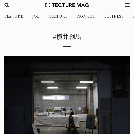
FEATURE
JOB
CULTURE
PROJECT
BUSINESS
#横井創馬