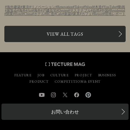
海外建築
東京
リノベーション
Renovation
Tokyo
Wood
木造
YouTube
動画
展覧会
海外
Art
海外
戸建住宅
Design
サステナブル
自然
中国
Residential
開業
Hotel
China
ホテル
RC造
Cafe
新築
家具
カフェ
Report
現地レポート
VIEW ALL TAGS
FEATURE
JOB
CULTURE
PROJECT
BUSINESS
PRODUCT
COMPETITION & EVENT
YouTube
Instagram
Twitter
Facebook
Pinterest
お問い合わせ