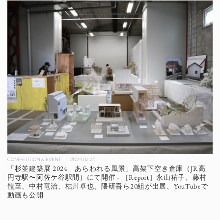
COMPETITION & EVENT
2024.02.25
「杉並建築展 2024 あらわれる風景」高架下空き倉庫（JR高
円寺駅〜阿佐ケ谷駅間）にて開催 - ［Report］永山祐子、藤村
龍至、中村竜治、桔川卓也、隈研吾ら20組が出展、YouTubeで
動画も公開