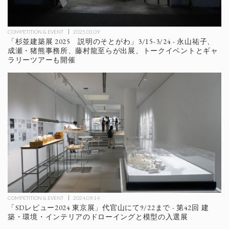
COMPETITION & EVENT
2025.03.09
「杉並建築展 2025 説明のそとがわ」3/15-3/24 - 永山祐子、
成瀬・猪熊事務所、藤村龍至らが出展、トークイベントとギャ
ラリーツアーも開催
COMPETITION & EVENT
2024.09.14
「SDレビュー2024 東京展」代官山にて9/22まで - 第42回 建
築・環境・インテリアのドローイングと模型の入選展