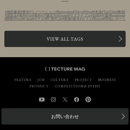
海外建築
東京
リノベーション
Renovation
Tokyo
Wood
木造
YouTube
動画
展覧会
海外
Art
海外
戸建住宅
Design
サステナブル
自然
中国
Residential
開業
Hotel
China
ホテル
RC造
Cafe
新築
家具
カフェ
Report
現地レポート
VIEW ALL TAGS
FEATURE
JOB
CULTURE
PROJECT
BUSINESS
PRODUCT
COMPETITION & EVENT
YouTube
Instagram
Twitter
Facebook
Pinterest
お問い合わせ