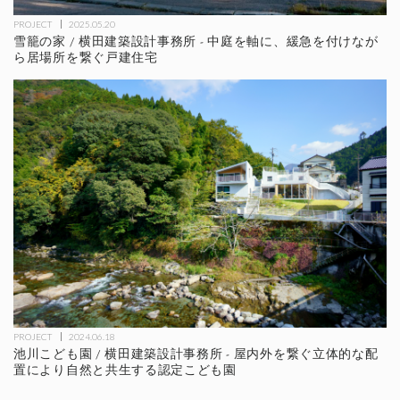
PROJECT
2025.05.20
雪籠の家 / 横田建築設計事務所 - 中庭を軸に、緩急を付けなが
ら居場所を繋ぐ戸建住宅
PROJECT
2024.06.18
池川こども園 / 横田建築設計事務所 - 屋内外を繋ぐ立体的な配
置により自然と共生する認定こども園