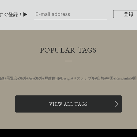
すぐ登録！▶
POPULAR TAGS
動画
展覧会
海外
Art
海外
戸建住宅
Design
サステナブル
自然
中国
Residential
開
VIEW ALL TAGS