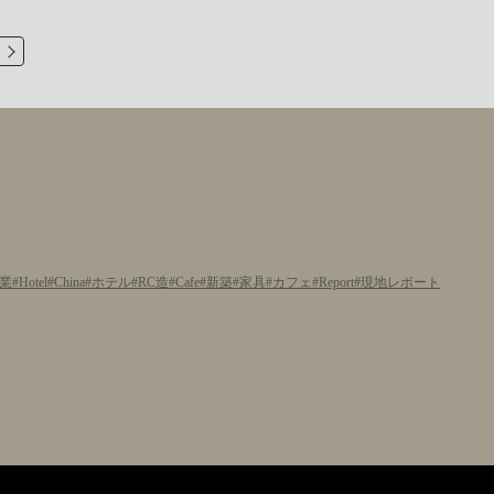
業
Hotel
China
ホテル
RC造
Cafe
新築
家具
カフェ
Report
現地レポート