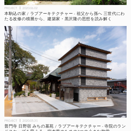
PROJECT
2020.06.02
本駒込の家 / ラブアーキテクチャー - 祖父から孫へ 三世代にわ
たる改修の積層から、建築家・黒沢隆の思想を読み解く
PROJECT
2020.05.31
普門寺 日野宿 みちの墓苑 / ラブアーキテクチャー - 寺院のラン