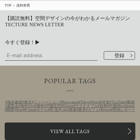
TOP
浅利幸男
【購読無料】空間デザインの今がわかるメールマガジン
TECTURE NEWS LETTER
今すぐ登録！▶
POPULAR TAGS
海外建築
東京
リノベーション
Renovation
Tokyo
Wood
木造
YouTube
動画
展覧会
海外
Art
海外
戸建住宅
Design
サステナブル
自然
中国
Residential
開業
Hotel
China
ホテル
RC造
Cafe
新築
家具
カフェ
Report
現地レポート
VIEW ALL TAGS