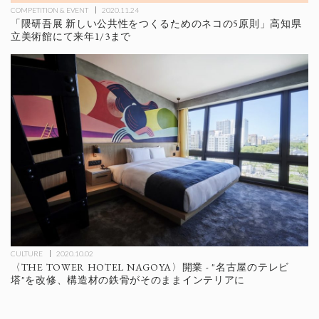
COMPETITION & EVENT
2020.11.24
「隈研吾展 新しい公共性をつくるためのネコの5原則」高知県
立美術館にて来年1/3まで
CULTURE
2020.10.02
〈THE TOWER HOTEL NAGOYA〉開業 - "名古屋のテレビ
塔"を改修、構造材の鉄骨がそのままインテリアに