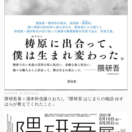
CULTURE
2021.06.26
隈研吾著＋瀧本幹也撮りおろし『隈研吾 はじまりの物語 ゆす
はらが教えてくれたこと』