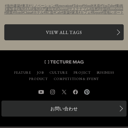
海外建築
東京
リノベーション
Renovation
Tokyo
Wood
木造
YouTube
動画
展覧会
海外
Art
海外
戸建住宅
Design
サステナブル
自然
中国
Residential
開業
Hotel
China
ホテル
RC造
Cafe
新築
家具
カフェ
Report
現地レポート
VIEW ALL TAGS
FEATURE
JOB
CULTURE
PROJECT
BUSINESS
PRODUCT
COMPETITION & EVENT
YouTube
Instagram
Twitter
Facebook
Pinterest
お問い合わせ