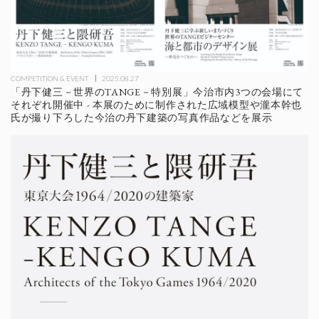
COMPETITION & EVENT
2025.08.27
「丹下健三－世界のTANGE－特別展」今治市内3つの会場にて
それぞれ開催中 - 本展のために制作された広域模型や瀧本幹也
氏が撮り下ろした今治の丹下建築の写真作品などを展示