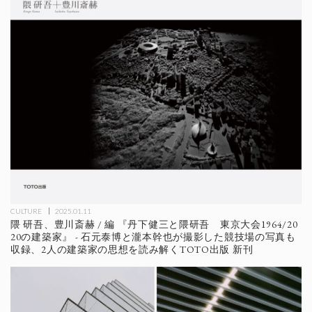
CULTURE
2025.01.11
隈 研吾、豊川斎赫 / 編 『丹下健三と隈研吾 東京大会1964/20
20の建築家』 - 石元泰博と瀧本幹也が撮影した競技場の写真も
収録、2人の建築家の思想を読み解くTOTO出版 新刊