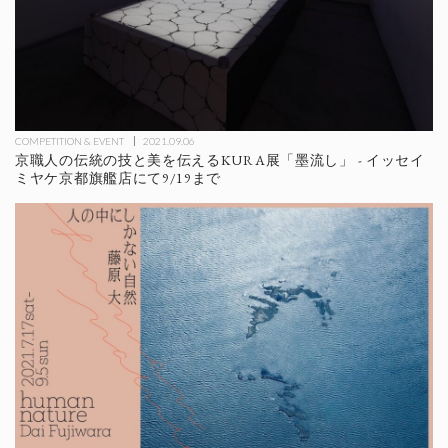
COMPETITION & EVENT
2021.09.06
京職人の伝統の技と美を伝えるKURA展「墨流し」 - イッセイ
ミヤケ京都旗艦店にて9/19まで